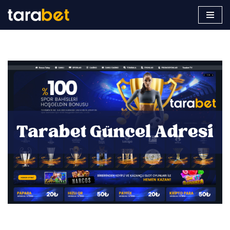
İçeriğe
geç