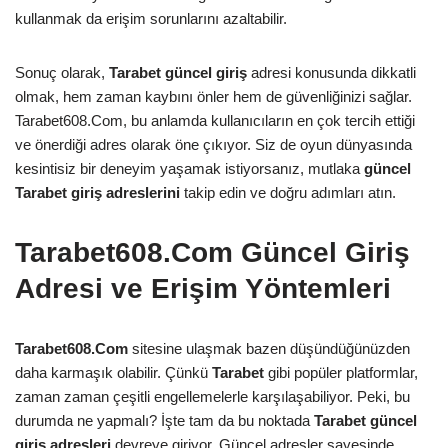
kullanmak da erişim sorunlarını azaltabilir.
Sonuç olarak,
Tarabet güncel giriş
adresi konusunda dikkatli
olmak, hem zaman kaybını önler hem de güvenliğinizi sağlar.
Tarabet608.Com, bu anlamda kullanıcıların en çok tercih ettiği
ve önerdiği adres olarak öne çıkıyor. Siz de oyun dünyasında
kesintisiz bir deneyim yaşamak istiyorsanız, mutlaka
güncel
Tarabet giriş adreslerini
takip edin ve doğru adımları atın.
Tarabet608.Com Güncel Giriş
Adresi ve Erişim Yöntemleri
Tarabet608.Com
sitesine ulaşmak bazen düşündüğünüzden
daha karmaşık olabilir. Çünkü
Tarabet
gibi popüler platformlar,
zaman zaman çeşitli engellemelerle karşılaşabiliyor. Peki, bu
durumda ne yapmalı? İşte tam da bu noktada
Tarabet güncel
giriş adresleri
devreye giriyor. Güncel adresler sayesinde