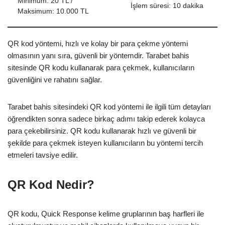
Minimum: 20 TL /
İşlem süresi: 10 dakika
Maksimum: 10.000 TL
QR kod yöntemi, hızlı ve kolay bir para çekme yöntemi
olmasının yanı sıra, güvenli bir yöntemdir. Tarabet bahis
sitesinde QR kodu kullanarak para çekmek, kullanıcıların
güvenliğini ve rahatını sağlar.
Tarabet bahis sitesindeki QR kod yöntemi ile ilgili tüm detayları
öğrendikten sonra sadece birkaç adımı takip ederek kolayca
para çekebilirsiniz. QR kodu kullanarak hızlı ve güvenli bir
şekilde para çekmek isteyen kullanıcıların bu yöntemi tercih
etmeleri tavsiye edilir.
QR Kod Nedir?
QR kodu, Quick Response kelime gruplarının baş harfleri ile