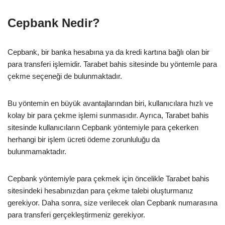
Cepbank Nedir?
Cepbank, bir banka hesabına ya da kredi kartına bağlı olan bir
para transferi işlemidir. Tarabet bahis sitesinde bu yöntemle para
çekme seçeneği de bulunmaktadır.
Bu yöntemin en büyük avantajlarından biri, kullanıcılara hızlı ve
kolay bir para çekme işlemi sunmasıdır. Ayrıca, Tarabet bahis
sitesinde kullanıcıların Cepbank yöntemiyle para çekerken
herhangi bir işlem ücreti ödeme zorunluluğu da
bulunmamaktadır.
Cepbank yöntemiyle para çekmek için öncelikle Tarabet bahis
sitesindeki hesabınızdan para çekme talebi oluşturmanız
gerekiyor. Daha sonra, size verilecek olan Cepbank numarasına
para transferi gerçekleştirmeniz gerekiyor.