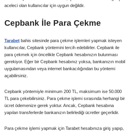
aceleci olan kullanıcılar için uygun değildir.
Cepbank İle Para Çekme
Tarabet
bahis sitesinde para çekme işlemleri yapmak isteyen
kullanıcılar, Cepbank yöntemini tercih edebilirler. Cepbank ile
para çekmek için öncelikle Cepbank hesabınızın bulunması
gerekiyor. Eğer bir Cepbank hesabınız yoksa, bankanızın mobil
uygulamasından veya internet bankacılığından bu yöntemi
açabilirsiniz.
Cepbank yöntemiyle minimum 200 TL, maksimum ise 50.000
TL para çekebilirsiniz. Para çekme işlemi sırasında herhangi bir
ücret ödemenize gerek yoktur. Ancak, Cepbank hesabına
yapılan transferlerde bankanızın belirlediği ücretler geçerlidir.
Para çekme işlemi yapmak için Tarabet hesabınıza giriş yapıp,