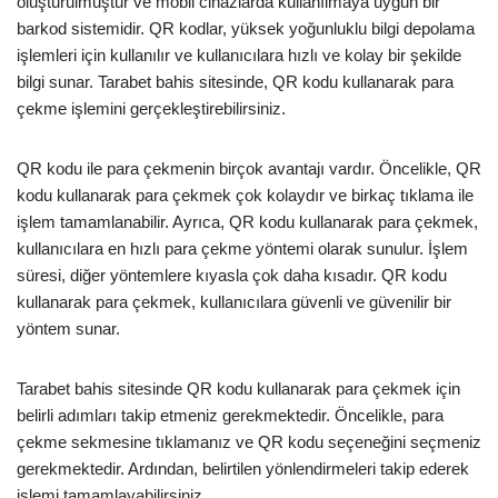
oluşturulmuştur ve mobil cihazlarda kullanılmaya uygun bir
barkod sistemidir. QR kodlar, yüksek yoğunluklu bilgi depolama
işlemleri için kullanılır ve kullanıcılara hızlı ve kolay bir şekilde
bilgi sunar. Tarabet bahis sitesinde, QR kodu kullanarak para
çekme işlemini gerçekleştirebilirsiniz.
QR kodu ile para çekmenin birçok avantajı vardır. Öncelikle, QR
kodu kullanarak para çekmek çok kolaydır ve birkaç tıklama ile
işlem tamamlanabilir. Ayrıca, QR kodu kullanarak para çekmek,
kullanıcılara en hızlı para çekme yöntemi olarak sunulur. İşlem
süresi, diğer yöntemlere kıyasla çok daha kısadır. QR kodu
kullanarak para çekmek, kullanıcılara güvenli ve güvenilir bir
yöntem sunar.
Tarabet bahis sitesinde QR kodu kullanarak para çekmek için
belirli adımları takip etmeniz gerekmektedir. Öncelikle, para
çekme sekmesine tıklamanız ve QR kodu seçeneğini seçmeniz
gerekmektedir. Ardından, belirtilen yönlendirmeleri takip ederek
işlemi tamamlayabilirsiniz.