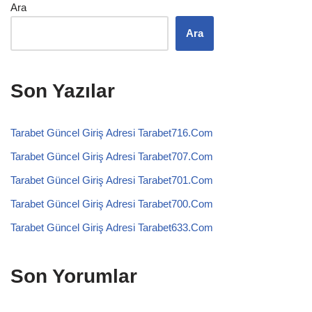
Ara
Ara
Son Yazılar
Tarabet Güncel Giriş Adresi Tarabet716.Com
Tarabet Güncel Giriş Adresi Tarabet707.Com
Tarabet Güncel Giriş Adresi Tarabet701.Com
Tarabet Güncel Giriş Adresi Tarabet700.Com
Tarabet Güncel Giriş Adresi Tarabet633.Com
Son Yorumlar