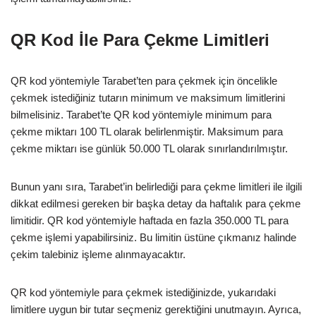
QR Kod İle Para Çekme Limitleri
QR kod yöntemiyle Tarabet’ten para çekmek için öncelikle
çekmek istediğiniz tutarın minimum ve maksimum limitlerini
bilmelisiniz. Tarabet’te QR kod yöntemiyle minimum para
çekme miktarı 100 TL olarak belirlenmiştir. Maksimum para
çekme miktarı ise günlük 50.000 TL olarak sınırlandırılmıştır.
Bunun yanı sıra, Tarabet’in belirlediği para çekme limitleri ile ilgili
dikkat edilmesi gereken bir başka detay da haftalık para çekme
limitidir. QR kod yöntemiyle haftada en fazla 350.000 TL para
çekme işlemi yapabilirsiniz. Bu limitin üstüne çıkmanız halinde
çekim talebiniz işleme alınmayacaktır.
QR kod yöntemiyle para çekmek istediğinizde, yukarıdaki
limitlere uygun bir tutar seçmeniz gerektiğini unutmayın. Ayrıca,