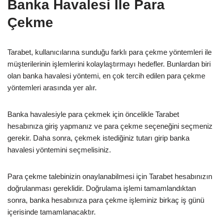
Banka Havalesi İle Para
Çekme
Tarabet, kullanıcılarına sunduğu farklı para çekme yöntemleri ile
müşterilerinin işlemlerini kolaylaştırmayı hedefler. Bunlardan biri
olan banka havalesi yöntemi, en çok tercih edilen para çekme
yöntemleri arasında yer alır.
Banka havalesiyle para çekmek için öncelikle Tarabet
hesabınıza giriş yapmanız ve para çekme seçeneğini seçmeniz
gerekir. Daha sonra, çekmek istediğiniz tutarı girip banka
havalesi yöntemini seçmelisiniz.
Para çekme talebinizin onaylanabilmesi için Tarabet hesabınızın
doğrulanması gereklidir. Doğrulama işlemi tamamlandıktan
sonra, banka hesabınıza para çekme işleminiz birkaç iş günü
içerisinde tamamlanacaktır.