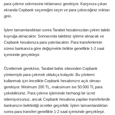
para çekme sekmesine tıklamanız gerekiyor. Karşınıza çıkan
ekranda Cepbank seçeneğini seçin ve para çekeceğiniz miktarı
girin.
İşlem tamamlandıktan sonra Tarabet hesabınızdan çekim talebi
kuyruğa alınacaktır. Sonrasında talebiniz işleme alınacak ve
Cepbank hesabınıza para yatırılacaktır. Para transferlerinin
süresi bankanıza göre değişmekle birlikte genellikle 1-2 saat
içerisinde gerçekleşir.
Özetlemek gerekirse, Tarabet bahis sitesinden Cepbank
yöntemiyle para çekmek oldukça kolaydır. Bu yöntemi
kullanmak için öncelikle Cepbank hesabınızın açık olması
gerekiyor. Minimum 200 TL, maksimum ise 50.000 TL para
çekebilirsiniz. Para çekme işleminde herhangi bir ücret
ödemiyorsunuz, ancak Cepbank hesabına yapılan transferlerde
bankanızın belirlediği ücretler geçerlidir. İşlem tamamlandıktan
sonra para transferi genellikle 1-2 saat içerisinde gerçekleşir.