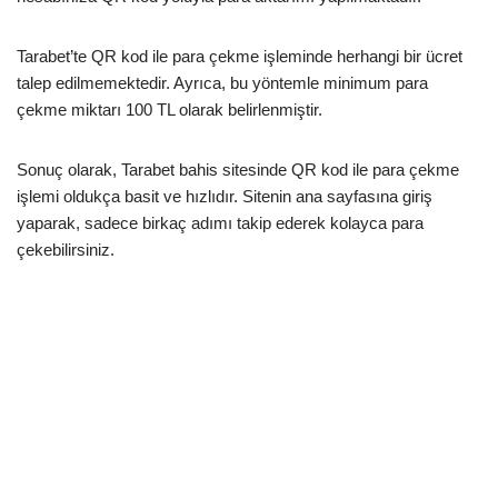
Tarabet’te QR kod ile para çekme işleminde herhangi bir ücret
talep edilmemektedir. Ayrıca, bu yöntemle minimum para
çekme miktarı 100 TL olarak belirlenmiştir.
Sonuç olarak, Tarabet bahis sitesinde QR kod ile para çekme
işlemi oldukça basit ve hızlıdır. Sitenin ana sayfasına giriş
yaparak, sadece birkaç adımı takip ederek kolayca para
çekebilirsiniz.